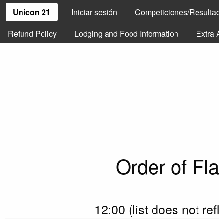
Unicon 21
Iniciar sesión
Competiciones/Resulta
Refund Policy
Lodging and Food Information
Extra 
Order of Fl
12:00 (list does not re