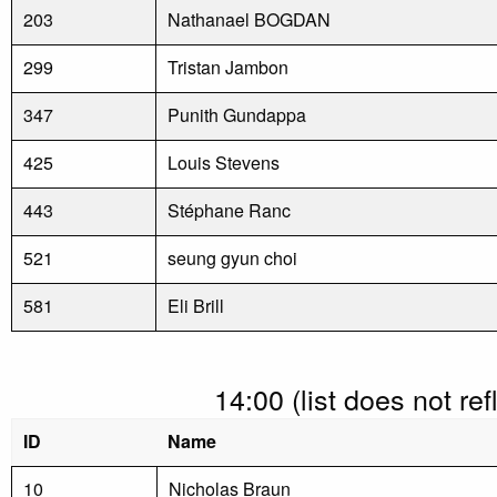
203
Nathanael BOGDAN
299
Tristan Jambon
347
Punith Gundappa
425
Louis Stevens
443
Stéphane Ranc
521
seung gyun choi
581
Eli Brill
14:00 (list does not re
ID
Name
10
Nicholas Braun