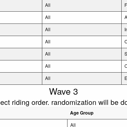
All
F
All
A
All
I
All
All
S
All
C
All
E
Wave 3
flect riding order. randomization will be 
Age Group
All