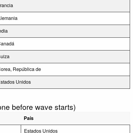
rancia
lemania
ndia
Canadá
uiza
orea, República de
stados Unidos
done before wave starts)
País
Estados Unidos