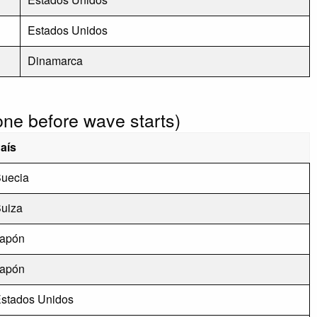
Estados Unidos
Dinamarca
done before wave starts)
aís
uecia
uiza
apón
apón
stados Unidos