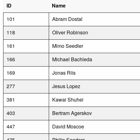
ID
Name
101
Abram Dostal
118
Oliver Robinson
161
Mimo Seedler
166
Michael Bachleda
169
Jonas Riis
277
Jesus Lopez
381
Kawai Shuhei
403
Bertram Agerskov
447
David Moscoe
475
Philip Sanders