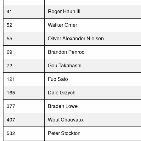
41
Roger Haun III
52
Walker Orner
55
Oliver Alexander Nielsen
69
Brandon Penrod
72
Gou Takahashi
121
Fuo Sato
165
Dale Grzych
377
Braden Lowe
407
Wout Chauvaux
532
Peter Stockton