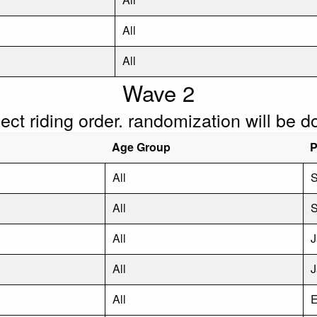
All
All
Wave 2
flect riding order. randomization will be 
Age Group
P
All
S
All
S
All
J
All
J
All
E