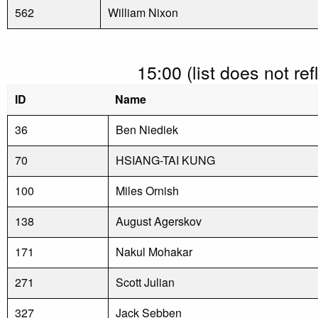
562
William Nixon
15:00 (list does not re
ID
Name
36
Ben Niediek
70
HSIANG-TAI KUNG
100
Miles Ornish
138
August Agerskov
171
Nakul Mohakar
271
Scott Julian
327
Jack Sebben